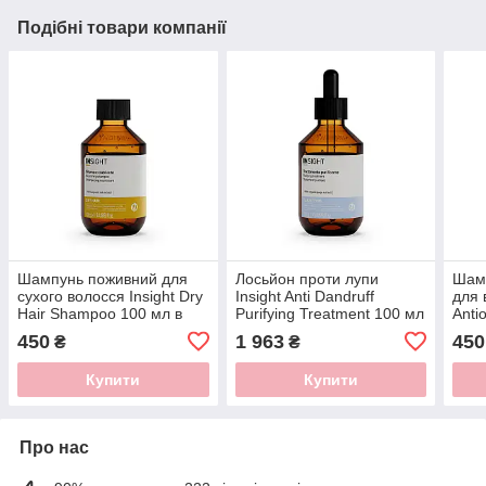
Подібні товари компанії
Шампунь поживний для
Лосьйон проти лупи
Шамп
сухого волосся Insight Dry
Insight Anti Dandruff
для 
Hair Shampoo 100 мл в
Purifying Treatment 100 мл
Anti
скляному флаконі
в скляному флаконі
мл в
450
1 963
450
₴
₴
Купити
Купити
Про нас