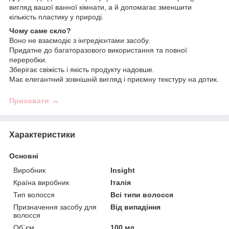
вигляд вашої ванної кімнати, а й допомагає зменшити
кількість пластику у природі.
Чому саме скло?
Воно не взаємодіє з інгредієнтами засобу.
Придатне до багаторазового використання та повної
переробки.
Зберігає свіжість і якість продукту надовше.
Має елегантний зовнішній вигляд і приємну текстуру на дотик.
Приховати
Характеристики
Основні
Виробник
Insight
Країна виробник
Італія
Тип волосся
Всі типи волосся
Призначення засобу для
Від випадіння
волосся
Об`єм
100 мл