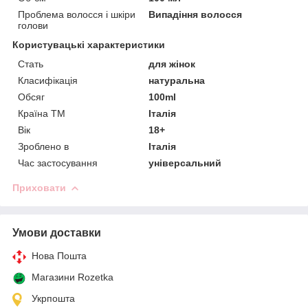
Проблема волосся і шкіри
Випадіння волосся
голови
Користувацькi характеристики
Стать
для жінок
Класифікація
натуральна
Обсяг
100ml
Країна ТМ
Італія
Вік
18+
Зроблено в
Італія
Час застосування
універсальний
Приховати
Умови доставки
Нова Пошта
Магазини Rozetka
Укрпошта