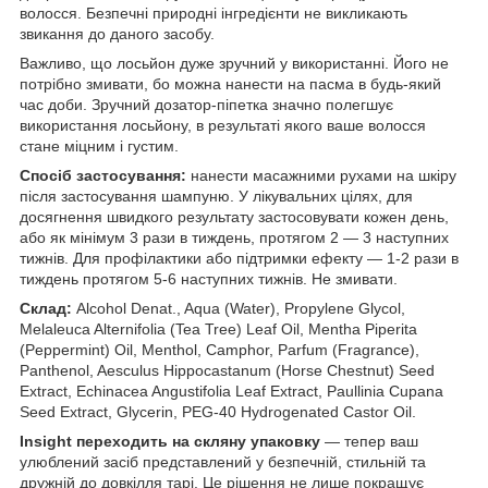
волосся. Безпечні природні інгредієнти не викликають
звикання до даного засобу.
Важливо, що лосьйон дуже зручний у використанні. Його не
потрібно змивати, бо можна нанести на пасма в будь-який
час доби. Зручний дозатор-піпетка значно полегшує
використання лосьйону, в результаті якого ваше волосся
стане міцним і густим.
Спосіб застосування:
нанести масажними рухами на шкіру
після застосування шампуню. У лікувальних цілях, для
досягнення швидкого результату застосовувати кожен день,
або як мінімум 3 рази в тиждень, протягом 2 — 3 наступних
тижнів. Для профілактики або підтримки ефекту — 1-2 рази в
тиждень протягом 5-6 наступних тижнів. Не змивати.
Склад:
Alcohol Denat., Aqua (Water), Propylene Glycol,
Melaleuca Alternifolia (Tea Tree) Leaf Oil, Mentha Piperita
(Peppermint) Oil, Menthol, Camphor, Parfum (Fragrance),
Panthenol, Aesculus Hippocastanum (Horse Chestnut) Seed
Extract, Echinacea Angustifolia Leaf Extract, Paullinia Cupana
Seed Extract, Glycerin, PEG-40 Hydrogenated Castor Oil.
Insight переходить на скляну упаковку
— тепер ваш
улюблений засіб представлений у безпечній, стильній та
дружній до довкілля тарі. Це рішення не лише покращує