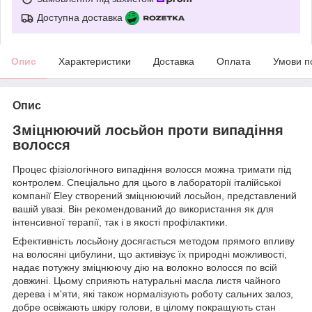
Доступна доставка
Опис
Характеристики
Доставка
Оплата
Умови п
Опис
Зміцнюючий лосьйон проти випадіння
волосся
Процес фізіологічного випадіння волосся можна тримати під
контролем. Спеціально для цього в лабораторії італійської
компанії Eley створений зміцнюючий лосьйон, представлений
вашій увазі. Він рекомендований до використання як для
інтенсивної терапії, так і в якості профілактики.
Ефективність лосьйону досягається методом прямого впливу
на волосяні цибулини, що активізує їх природні можливості,
надає потужну зміцнюючу дію на волокно волосся по всій
довжині. Цьому сприяють натуральні масла листя чайного
дерева і м'яти, які також нормалізують роботу сальних залоз,
добре освіжають шкіру голови, в цілому покращують стан