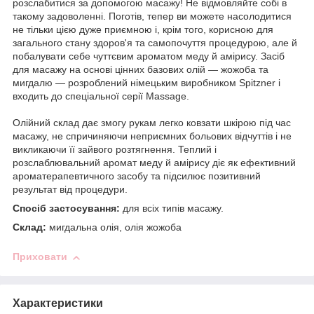
розслабитися за допомогою масажу! Не відмовляйте собі в
такому задоволенні. Поготів, тепер ви можете насолодитися
не тільки цією дуже приємною і, крім того, корисною для
загального стану здоров'я та самопочуття процедурою, але й
побалувати себе чуттєвим ароматом меду й амірису. Засіб
для масажу на основі цінних базових олій — жожоба та
мигдалю — розроблений німецьким виробником Spitzner і
входить до спеціальної серії Massage.
Олійний склад дає змогу рукам легко ковзати шкірою під час
масажу, не спричиняючи неприємних больових відчуттів і не
викликаючи її зайвого розтягнення. Теплий і
розслаблювальний аромат меду й амірису діє як ефективний
ароматерапевтичного засобу та підсилює позитивний
результат від процедури.
Спосіб застосування:
для всіх типів масажу.
Склад:
мигдальна олія, олія жожоба
Приховати
Характеристики