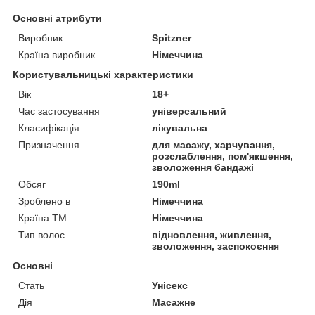
Основні атрибути
Виробник
Spitzner
Країна виробник
Німеччина
Користувальницькі характеристики
Вік
18+
Час застосування
універсальний
Класифікація
лікувальна
Призначення
для масажу, харчування,
розслаблення, пом'якшення,
зволоження бандажі
Обсяг
190ml
Зроблено в
Німеччина
Країна ТМ
Німеччина
Тип волос
відновлення, живлення,
зволоження, заспокоєння
Основні
Стать
Унісекс
Дія
Масажне