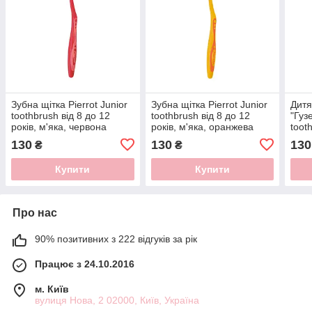
Зубна щітка Pierrot Junior
Зубна щітка Pierrot Junior
Дитя
toothbrush від 8 до 12
toothbrush від 8 до 12
"Гуз
років, м'яка, червона
років, м'яка, оранжева
toot
Ref.20
Ref.20
років
130
130
130
₴
₴
черв
Купити
Купити
Про нас
90% позитивних з 222 відгуків за рік
Працює з 24.10.2016
м. Київ
вулиця Нова, 2 02000, Київ, Україна