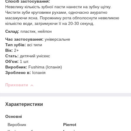
Спосіб застосування:
Невелику кількість зубної пасти нанести на зубну щітку.
Чистити зуби круговими рухами, одночасно акуратно
масажуючи ясна. Порожнину рота обполоснути невеликою
кількістю води, затримуючи її на 20-30 секунд.
Склад:
пластик, нейлон
Час застосування:
універсальне
Тип зубів:
всі типи
Вік:
2+
Стать:
дитячий унісекс
Об'єм:
1 шт.
Виробник:
Fushima (Іспанія)
Зроблено в:
Іспанія
Приховати
Характеристики
Основні
Виробник
Pierrot