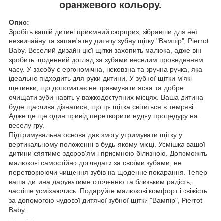
оранжевого кольору.
Опис:
Зробіть вашій дитині приємний сюрприз, зібравши для неї
незвичайну та запам'ятну дитячу зубну щітку "Вампір", Pierrot
Baby. Веселий дизайн цієї щітки захопить малюка, адже він
зробить щоденний догляд за зубами веселим проведенням
часу. У засобу є ергономічна, нековзна та зручна ручка, яка
ідеально підходить для руки дитини. У зубної щітки м'які
щетинки, що допомагає не травмувати ясна та добре
очищати зуби навіть у важкодоступних місцях. Ваша дитина
буде щаслива дізнатися, що ця щітка світиться в темряві.
Адже це ще один привід перетворити нудну процедуру на
веселу гру.
Підтримувальна основа дає змогу утримувати щітку у
вертикальному положенні в будь-якому місці. Усмішка вашої
дитини сяятиме здоров'ям і приємною білизною. Допоможіть
малюкові самостійно доглядати за своїми зубами, не
перетворюючи чищення зубів на щоденне покарання. Тепер
ваша дитина даруватиме оточенню та близьким радість,
частіше усміхаючись. Подаруйте малюкові комфорт і свіжість
за допомогою чудової дитячої зубної щітки "Вампір", Pierrot
Baby.