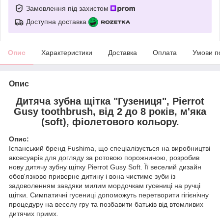
Замовлення під захистом
Доступна доставка
Опис
Характеристики
Доставка
Оплата
Умови п
Опис
Дитяча зубна щітка "Гузениця", Pierrot
Gusy toothbrush, від 2 до 8 років, м'яка
(soft), фіолетового кольору.
Опис:
Іспанський бренд Fushima, що спеціалізується на виробництві
аксесуарів для догляду за ротовою порожниною, розробив
нову дитячу зубну щітку Pierrot Gusy Soft. Її веселий дизайн
обов'язково приверне дитину і вона чистиме зуби із
задоволенням завдяки милим мордочкам гусениці на ручці
щітки. Симпатичні гусениці допоможуть перетворити гігієнічну
процедуру на веселу гру та позбавити батьків від втомливих
дитячих примх.