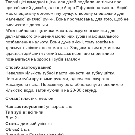
Творці цієї кумедної щітки для дітей подбали не тільки про
привабливий дизайн, але ще й про її функціональність. Виріб
має спеціальну ергономічну ручку, створену спеціально для
маленької дитячої ручки. Вона прогумована, для того, щоб не
вислизати з долоньки.
М'які нейлонові щетинки мають заокруглені кінчики для
делікатнішого очищення молочних зубів і максимального
позбавлення нальоту. Вони дуже якісні, тому зовсім не
травмують ніжних ясен малюка. Завдяки таким щетинкам
вдається здійснити легкий масаж ясен, що сприятливо
позначиться на здоров'ї зубів загалом.
Спосіб застосування:
Невелику кількість зубної пасти нанести на зубну щітку.
Чистити зуби круговими рухами, одночасно акуратно
масажуючи ясна. Порожнину рота обполоснути невеликою
кількістю води, затримуючи її на 20-30 секунд.
Склад:
пластик, нейлон
Час застосування:
універсальне
Тип зубів:
всі типи
Вік:
2+
Стать:
дитячий унісекс
Об'єм:
1 шт.