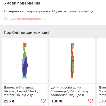
Умови повернення
Повернення товару впродовж 14 днів за рахунок покупця
Всі умови повернення
Подібні товари компанії
Дитяча зубна щітка
Дитяча зубна щітка
Дитя
"Акула", Pierrot Sharky
"Гузениця", Pierrot Gusy
"Гуз
toothbrush, від 2 до 8
toothbrush, від 2 до 8
toot
років, зелена з
років, м'яка (soft),
років
225
130
130
₴
₴
фіолетовим, Ref.99
червоного кольору, Ref.96
коль