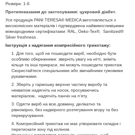
Розміри: 1-6
Протипоказання до застосування: цукровий діабет.
Уся продукція PANI TERESA® MEDICA виготовляється з
високоякісних матеріалів і підтверджена найвимогливішими
міжнародними сертифікатами: RAL, Oeko-Tex®, Sanitized®
Silver freshness .
Інструкція з надягання компресійного трикотажу:
Для того, щоб не пошкодити виріб, необхідно бути
особливо обережними: зверніть увагу на нігті, зніміть
кільця та інші прикраси, які можуть пошкодити трикотаж.
Скористайтеся спеціальними або звичайними гумовими
рукавичками.
Зберіть у гармошку верхню частину виробу та
неквапом надягніть на носок, просуваючись
матеріалом, надягніть панчіх на п'яту.
Одягти виріб на всю довжину, делікатно та
рівномірно, без надмірного розтягування вгору та без
перекручування.
Компресійний трикотаж не має утворювати складок і
перетискати зону під коліном.
Наприкінці
аккуратно
потягніть шкарпетки, щоб