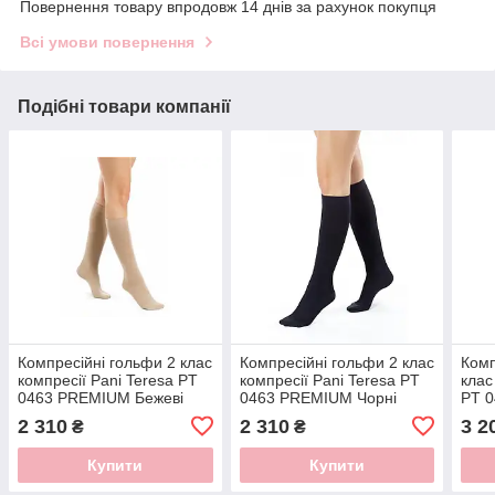
Повернення товару впродовж 14 днів за рахунок покупця
Всі умови повернення
Подібні товари компанії
Компресійні гольфи 2 клас
Компресійні гольфи 2 клас
Комп
компресії Pani Teresa PT
компресії Pani Teresa PT
клас
0463 PREMIUM Бежеві
0463 PREMIUM Чорні
PT 
2 310
2 310
3 2
₴
₴
Купити
Купити