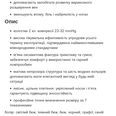
допомагають запобігати розвитку варикозного
розширення вен
зменшують втому, біль і набряклість у ногах
Опис
колготки 2 кл. компресії 23-32 mmHg
висока лікувальна ефективність упродовж усього
терміну експлуатації, підтверджена найвимогливішими
міжнародними стандартами
м'яка оксамитова фактура трикотажу та гумок,
забезпечує комфорт у використанні та гарний
повітрообмін
матова непрозора структура та шість модних кольорів
допомагають мати елегантний вигляд у будь-якій
ситуації
якісне, щільне плетіння, укріплений носок і п'ята
гарантують підвищену зносостійкість
професійне точне визначення розміру за 7
показниками
Колір: світлий беж, темний беж, беж, чорний, графіт, синій