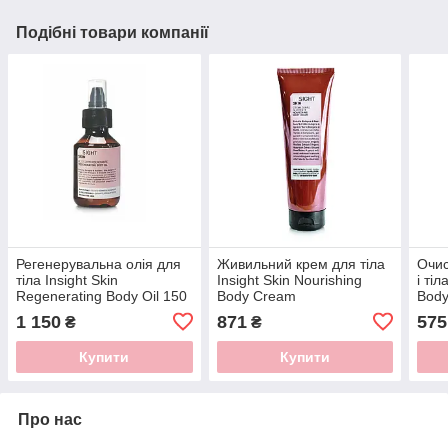
Подібні товари компанії
Регенерувальна олія для
Живильний крем для тіла
Очис
тіла Insight Skin
Insight Skin Nourishing
і ті
Regenerating Body Oil 150
Body Cream
Body
ml
1 150
871
575
₴
₴
Купити
Купити
Про нас