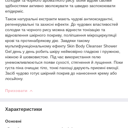
солодки та чорного ароматного рису. Вони відомі своїми
здібностями активно зволожувати та швидко заспокоювати
епідерміс.
Також натуральні екстракти мають чудові антиоксидантні,
регенерувальні та захисні ефекти. До чудових властивостей
солодки та чорного рису можна віднести тонізацію та
відновлення шкірного покриву, поліпшення мікроциркуляції
крові та протинабрякову дію. Завдяки такому
мультифункціональному ефекту Skin Body Cleanser Shower
Gel день у день робить шкіру неймовірно гладкою і пружною,
ніжною й шовковистою. Під час використання гелю
унеможливлюються появи сухості, стягнення й лущення. Поки
густа піна очищає тіло, тонкі пахощі дарують приємні емоції.
Засіб чудово готує шкірний покрив до нанесення крему або
лосьйону.
Приховати
Характеристики
Основні