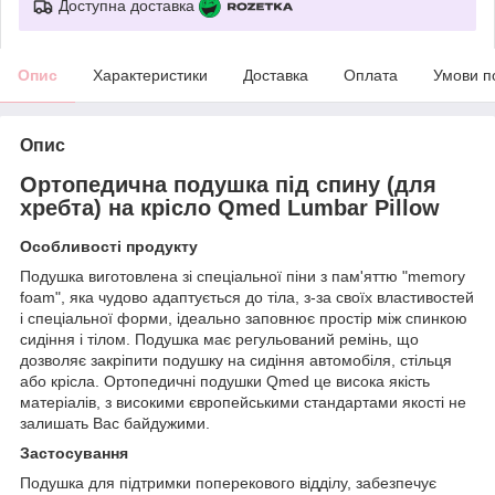
Доступна доставка
Опис
Характеристики
Доставка
Оплата
Умови п
Опис
Ортопедична подушка під спину (для
хребта) на крісло Qmed Lumbar Pillow
Особливості продукту
Подушка виготовлена зі спеціальної піни з пам'яттю "memory
foam", яка чудово адаптується до тіла, з-за своїх властивостей
і спеціальної форми, ідеально заповнює простір між спинкою
сидіння і тілом. Подушка має регульований ремінь, що
дозволяє закріпити подушку на сидіння автомобіля, стільця
або крісла. Ортопедичні подушки Qmed це висока якість
матеріалів, з високими європейськими стандартами якості не
залишать Вас байдужими.
Застосування
Подушка для підтримки поперекового відділу, забезпечує