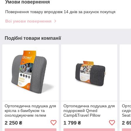
Умови повернення
Повернення товару впродовж 14 днів за рахунок покупця
Всі умови повернення
Подібні товари компанії
Ортопедична подушка для
Ортопедична подушка для
Орто
крісла з бамбуком та
подорожей Qmed
сиді
охолоджуючим гелем
Camp&Travel Pillow
Seat
Qmed Seat Back Cushion
2 250
1 799
2 6
₴
₴