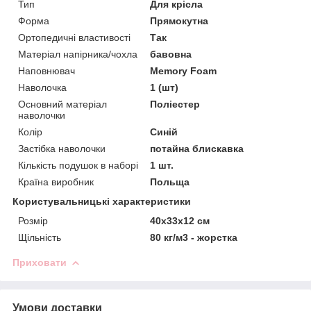
Тип
Для крісла
Форма
Прямокутна
Ортопедичні властивості
Так
Матеріал напірника/чохла
бавовна
Наповнювач
Memory Foam
Наволочка
1 (шт)
Основний матеріал
Поліестер
наволочки
Колір
Синій
Застібка наволочки
потайна блискавка
Кількість подушок в наборі
1 шт.
Країна виробник
Польща
Користувальницькі характеристики
Розмір
40x33x12 см
Щільність
80 кг/м3 - жорстка
Приховати
Умови доставки