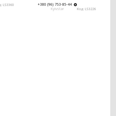
+380 (96) 753-85-44
LS3360
Kyivstar
LS3226