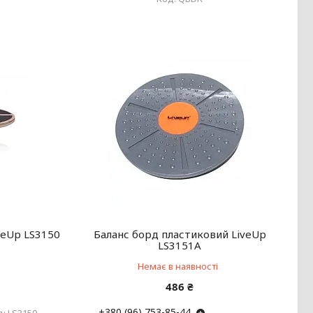
veUp LS3150
Баланс борд пластиковий LiveUp
LS3151A
Немає в наявності
486 ₴
+380 (96) 753-85-44