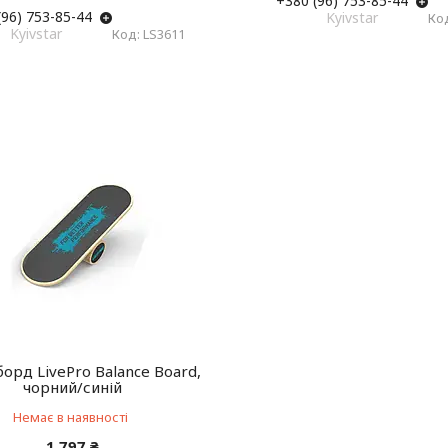
+380 (96) 753-85-44
(96) 753-85-44
Kyivstar
Kyivstar
LS3611
орд LivePro Balance Board,
чорний/синій
Немає в наявності
1 797 ₴