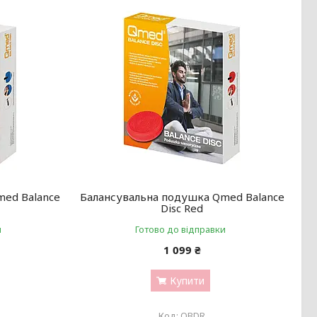
med Balance
Балансувальна подушка Qmed Balance
Disc Red
и
Готово до відправки
1 099 ₴
Купити
QBDR