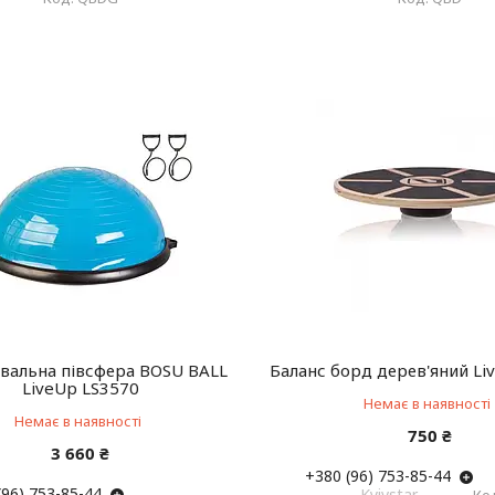
вальна півсфера BOSU BALL
Баланс борд дерев'яний Li
LiveUp LS3570
Немає в наявності
Немає в наявності
750 ₴
3 660 ₴
+380 (96) 753-85-44
(96) 753-85-44
Kyivstar