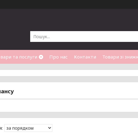
вари та послуги
Про нас
Контакти
Товари зі зниж
лансу