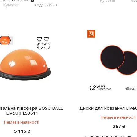
Kyivstar
LS3570
вальна півсфера BOSU BALL
Диски для ковзання Live
LiveUp LS3611
Немає в наявності
Немає в наявності
267 ₴
5 116 ₴