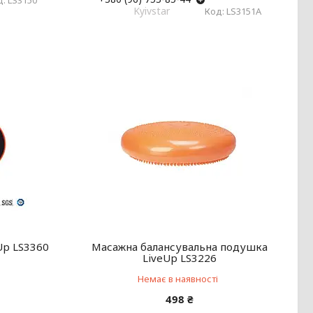
LS3150
Kyivstar
LS3151A
Up LS3360
Масажна балансувальна подушка
LiveUp LS3226
Немає в наявності
498 ₴