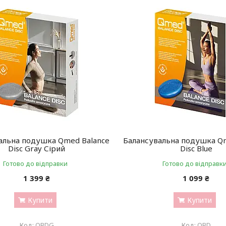
альна подушка Qmed Balance
Балансувальна подушка Q
Disc Gray Сірий
Disc Blue
Готово до відправки
Готово до відправк
1 399 ₴
1 099 ₴
Купити
Купити
QBDG
QBD