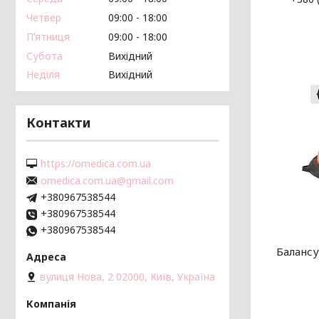
Четвер
09:00
18:00
Пʼятниця
09:00
18:00
Субота
Вихідний
Неділя
Вихідний
Контакти
https://omedica.com.ua
omedica.com.ua@gmail.com
+380967538544
+380967538544
+380967538544
Балансу
вулиця Нова, 2 02000, Київ, Україна